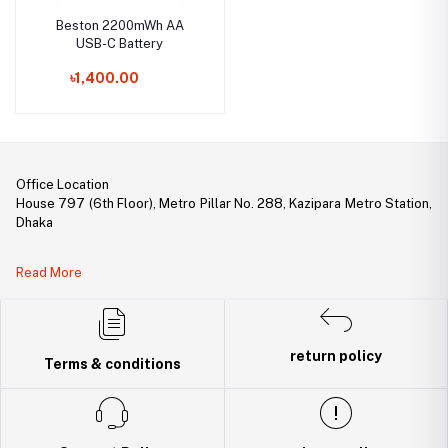
Beston 2200mWh AA
USB-C Battery
৳1,400.00
Office Location
House 797 (6th Floor), Metro Pillar No. 288, Kazipara Metro Station,
Dhaka
Legal Document:
Read More
DBID Number: 500094450
Trade License: TRAD/DNCC/141160/2022
return policy
Terms & conditions