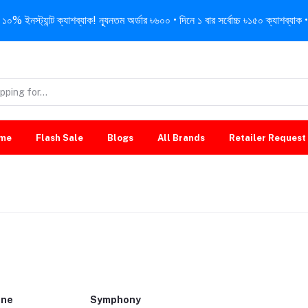
নস্ট্যান্ট ক্যাশব্যাক! ন্যূনতম অর্ডার ৳৬০০ • দিনে ১ বার সর্বোচ্চ ৳১৫০ ক্যাশব্যাক • 
me
Flash Sale
Blogs
All Brands
Retailer Request
one
Symphony