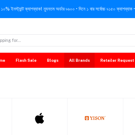
নস্ট্যান্ট ক্যাশব্যাক! ন্যূনতম অর্ডার ৳৬০০ • দিনে ১ বার সর্বোচ্চ ৳১৫০ ক্যাশব্যাক • 
me
Flash Sale
Blogs
All Brands
Retailer Request