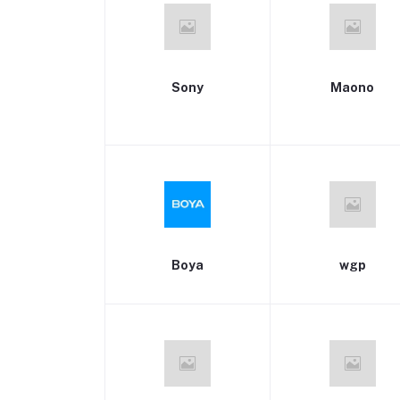
Sony
Maono
Boya
wgp