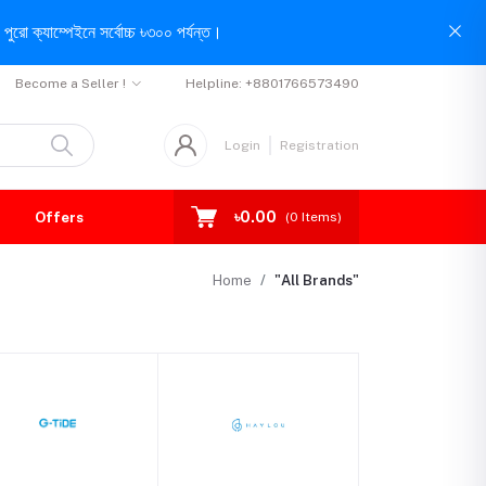
পুরো ক্যাম্পেইনে সর্বোচ্চ ৳৩০০ পর্যন্ত।
Become a Seller !
Helpline:
+8801766573490
Login
Registration
৳0.00
Offers
(
0
Items)
Home
"All Brands"