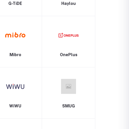
G-TiDE
Haylou
Mibro
OnePlus
WiWU
SMUG