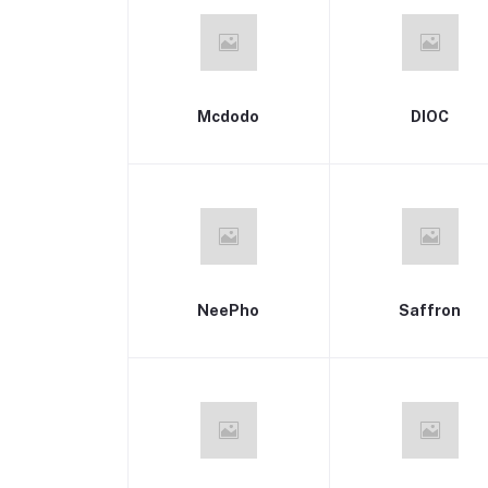
Mcdodo
DIOC
NeePho
Saffron