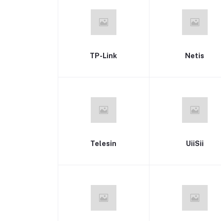
TP-Link
Netis
Telesin
UiiSii